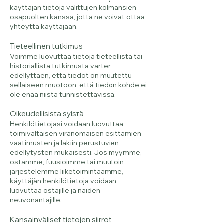
käyttäjän tietoja valittujen kolmansien
osapuolten kanssa, jotta ne voivat ottaa
yhteyttä käyttäjään.
Tieteellinen tutkimus
Voimme luovuttaa tietoja tieteellistä tai
historiallista tutkimusta varten
edellyttäen, että tiedot on muutettu
sellaiseen muotoon, että tiedon kohde ei
ole enää niistä tunnistettavissa.
Oikeudellisista syistä
Henkilötietojasi voidaan luovuttaa
toimivaltaisen viranomaisen esittämien
vaatimusten ja lakiin perustuvien
edellytysten mukaisesti. Jos myymme,
ostamme, fuusioimme tai muutoin
järjestelemme liiketoimintaamme,
käyttäjän henkilötietoja voidaan
luovuttaa ostajille ja näiden
neuvonantajille.
Kansainväliset tietojen siirrot