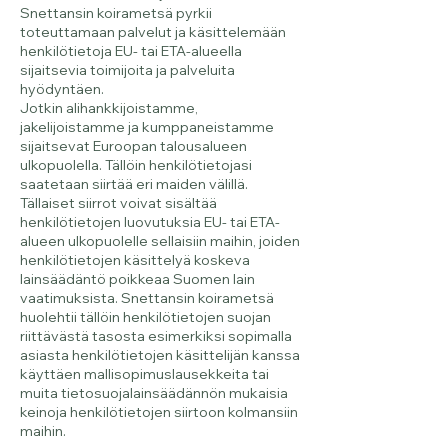
Snettansin koirametsä pyrkii
toteuttamaan palvelut ja käsittelemään
henkilötietoja EU- tai ETA-alueella
sijaitsevia toimijoita ja palveluita
hyödyntäen.
Jotkin alihankkijoistamme,
jakelijoistamme ja kumppaneistamme
sijaitsevat Euroopan talousalueen
ulkopuolella. Tällöin henkilötietojasi
saatetaan siirtää eri maiden välillä.
Tällaiset siirrot voivat sisältää
henkilötietojen luovutuksia EU- tai ETA-
alueen ulkopuolelle sellaisiin maihin, joiden
henkilötietojen käsittelyä koskeva
lainsäädäntö poikkeaa Suomen lain
vaatimuksista. Snettansin koirametsä
huolehtii tällöin henkilötietojen suojan
riittävästä tasosta esimerkiksi sopimalla
asiasta henkilötietojen käsittelijän kanssa
käyttäen mallisopimuslausekkeita tai
muita tietosuojalainsäädännön mukaisia
keinoja henkilötietojen siirtoon kolmansiin
maihin.