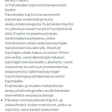
kerätyt tiedot
c) Palveluiden käytöstä havainnoidut
tiedot
Palveluiden käytön havainnointiin
käytetään evästeitä ja muita
analyysiteknologioita. Evästeiden käyttö
on yleistä ja useat sivustot hyödyntävät
niitä. Eväste on pienimuotoinen
tiedontallennusohjelma, jonka
tietokoneen selain asentaa käyttäjän
tietokoneen kovalevylle. Aina kun
käyttäjän selain hakee sivuston Yhtiön
serveriltä, viesti lähetetään takaisin
käyttäjän tietokoneelle. Lähetetty viesti
nopeuttaa sivustoa ja yksinkertaistaa
kirjautumista, tallentaa käyttäjän
käyttötietoja ja kohdentaa sivuston
käyttäjälle.
Evästeiden ja muiden mahdollisten
analyysiteknologioiden avulla kerätään
esimerkiksi seuraavia tietoja:
Palvelun ominaisuuksien käyttö- ja
selaustiedot, kuten mainokset, jotka on
näytetty sekä tiedot mainosten