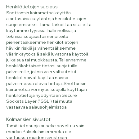
Henkilötietojen suojaus
Snettansin koirametsä käyttää
ajantasaisia käytäntöjä henkilötietojen
suojelemiseksi. Tämä tarkoittaa sitä, että
käytämme fyysisiä, hallinnollisia ja
teknisiä suojaustoimenpiteitä
pienentääksemme henkilötietojen
hävikin riskiä ja vähentääksemme
väärinkäytöksiä sekä luvatonta käyttöä,
julkaisua tai muokkausta. Tallennamme
henkilökohtaiset tietosi suojatuille
palvelimille, jolloin vain valtuutetut
henkilöt voivat käyttää näissä
palvelimessa olevia tietoja. Snettansin
koirametsä voi myös suojella käyttäjän
henkilötietoja hyödyntäen Secure
Sockets Layer ("SSL") tai muuta
vastaavaa salausohjelmistoa.
Kolmansien sivustot
Tämä tietosuojalauseke soveltuu vain
meidän Palveluihin emmekä ole
vastuussa muiden sivustojen