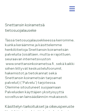
Snettansin koirametsä
tietosuojalauseke
Tässä tietosuojalausekkeessa kerromme,
kuinka keräämme ja käsittelemme
henkilötietoja Snettansin koirametsän
palveluita (sisältäen, mutta ei rajoittuen,
seuraavan internetsivuston
www.snettansinkoirametsa.fi
, sekä kaikki
siihen liittyvät keskustelufoorumit,
hakemistot ja tietokannat sekä
Snettansin koirametsän tarjoamat
palvelut) (”Palvelu”) tarjotessa.
Olemme sitoutuneet suojaamaan
Palveluiden käyttäjien yksityisyyttä
soveltuvan lainsäädännön mukaisesti.
Käsittelyn tarkoitukset ja oikeusperuste