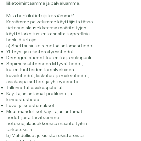
liiketoimintaamme ja palveluamme.
Mitä henkilötietoja keräämme?
Keräämme palvelumme käyttäjistä tässä
tietosuojalausekkeessa määriteltyjen
käyttötarkoitusten kannalta tarpeellisia
henkilötietoja:
a) Snettansin koirametsä antamasi tiedot
Yhteys -ja rekisteröitymistiedot
Demografiatiedot, kuten ikä ja sukupuoli
Sopimussuhteeseen liittyvät tiedot,
kuten tuotteiden tai palveluiden
kuvailutiedot, laskutus- ja maksutiedot,
asiakaspalautteet ja yhteydenotot
Tallennetut asiakaspuhelut
Käyttäjän antamat profilointi- ja
kiinnostustiedot
Luvat ja suostumukset
Muut mahdolliset käyttäjän antamat
tiedot, joita tarvitsemme
tietosuojalausekkeessa määriteltyihin
tarkoituksiin
b) Mahdolliset julkisista rekistereistä