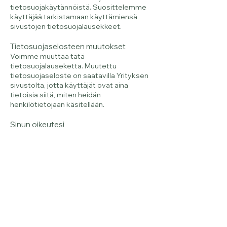
tietosuojakäytännöistä. Suosittelemme
käyttäjää tarkistamaan käyttämiensä
sivustojen tietosuojalausekkeet.
Tietosuojaselosteen muutokset
Voimme muuttaa tätä
tietosuojalauseketta. Muutettu
tietosuojaseloste on saatavilla Yrityksen
sivustolta, jotta käyttäjät ovat aina
tietoisia siitä, miten heidän
henkilötietojaan käsitellään.
Sinun oikeutesi
Tarkastusoikeus
Sinulla on oikeus tarkastaa, mitä sinua
koskevia tietoja rekisteriin on talletettu.
Toimitamme tiedot lain edellyttämässä
muodossa.
Oikeus vaatia tiedon oikaisemista
Sinulla on oikeus vaatia väärän, epätarkan,
epätäydellisen, vanhentuneen tai
tarpeettoman tiedon korjaamista tai
täydentämistä.