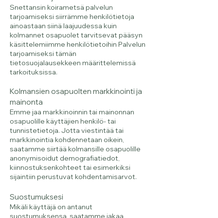
Snettansin koirametsä palvelun
tarjoamiseksi siirrämme henkilötietoja
ainoastaan siinä laajuudessa kuin
kolmannet osapuolet tarvitsevat pääsyn
käsittelemiimme henkilötietoihin Palvelun
tarjoamiseksi tämän
tietosuojalausekkeen määrittelemissä
tarkoituksissa.
Kolmansien osapuolten markkinointi ja
mainonta
Emme jaa markkinoinnin tai mainonnan
osapuolille käyttäjien henkilö- tai
tunnistetietoja. Jotta viestintää tai
markkinointia kohdennetaan oikein,
saatamme siirtää kolmansille osapuolille
anonymisoidut demografiatiedot,
kiinnostuksenkohteet tai esimerkiksi
sijaintiin perustuvat kohdentamisarvot.
Suostumuksesi
Mikäli käyttäjä on antanut
suostumuksensa, saatamme jakaa