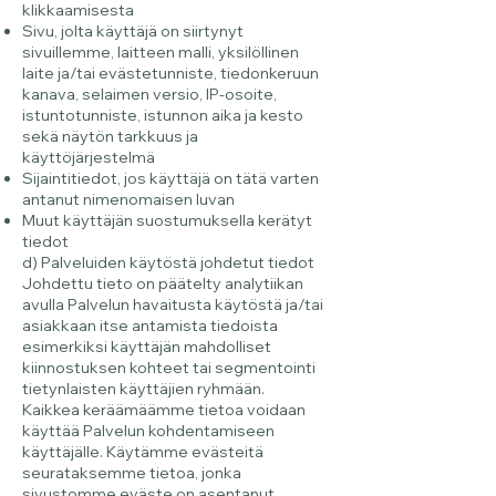
klikkaamisesta
Sivu, jolta käyttäjä on siirtynyt
sivuillemme, laitteen malli, yksilöllinen
laite ja/tai evästetunniste, tiedonkeruun
kanava, selaimen versio, IP-osoite,
istuntotunniste, istunnon aika ja kesto
sekä näytön tarkkuus ja
käyttöjärjestelmä
Sijaintitiedot, jos käyttäjä on tätä varten
antanut nimenomaisen luvan
Muut käyttäjän suostumuksella kerätyt
tiedot
d) Palveluiden käytöstä johdetut tiedot
Johdettu tieto on päätelty analytiikan
avulla Palvelun havaitusta käytöstä ja/tai
asiakkaan itse antamista tiedoista
esimerkiksi käyttäjän mahdolliset
kiinnostuksen kohteet tai segmentointi
tietynlaisten käyttäjien ryhmään.
Kaikkea keräämäämme tietoa voidaan
käyttää Palvelun kohdentamiseen
käyttäjälle. Käytämme evästeitä
seurataksemme tietoa, jonka
sivustomme eväste on asentanut