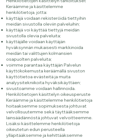
Henkilötietojen käsittelyn tarkoitukset
Keräämme ja käsittelemme
henkilötietoja, jotta:
käyttäjä voidaan rekisteröidä tiettyihin
meidän sivustolla oleviin palveluihin;
käyttäjä voi käyttää tiettyjä meidän
sivustolla olevia palveluita;
käyttäjälle voidaan käyttäjän
hyväksynnän mukaisesti markkinoida
meidän tai valittujen kolmansien
osapuolten palveluita;
voimme parantaa käyttäjän Palvelun
käyttökokemusta keräämällä sivuston
käyttötietoa evästeitä ja muita
analyysitekniikoita hyväksikäyttäen;
sivustoamme voidaan hallinnoida.
Henkilötietojen käsittelyn oikeusperuste
Keräämme ja käsittelemme henkilötietoja
hoitaaksemme sopimuksesta johtuvat
velvollisuutemme sekä täyttääksemme
lainsäädännöstä johtuvat velvoitteemme.
Lisäksi käsittelemme henkilötietoja
oikeutetun edun perusteella
ylläpitääksemme ja kehittääksemme