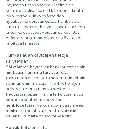
käyttäjän tietokoneelle. Useimpien
selainten valikossa on Help menu -kohta,
joka kertoo kuinka evästeiden
hyväksyntä voidaan estää, kuinka selain
ilmoittaa evästeiden vastaanottamisesta
ja kuinka evästeet voidaan sulkea. Jos
evästeet suljetaan, sivuston käyttö voi
rajoittua tai estyä.
Kuinka kauan käyttäjien tietoja
säilytetään?
Säilytämme käyttäjien henkilötietoja vain
niin kauan kuin niitä tarvitaan sitä
tarkoitusta varten, jota ne kerättiin tai lain
salliman enimmäisajan. Henkilötietojen
säilytysjakson pituus vaihtelee siis
tiedoista riippuen. Tämä tarkoittaa myös
sitä, että saatamme säilyttää
henkilötietojasi, vaikka sopimussuhteesi
meihin olisi päättynyt, mutta vain niin
kauan kuin meillä on syy tehdä niin.
Henkilötietojen siirto